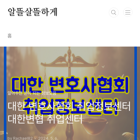
본문 바로가기
알뜰살뜰하게
홈
알아두면 돈이 되는 정보모음
대한 변호사협회 취업정보센터
대한변협 취업센터
by Rachael82
2024. 5. 6.