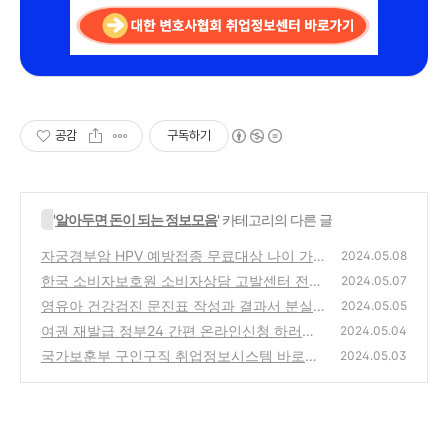
공감
구독하기
'
알아두면 돈이 되는 정보모음
' 카테고리의 다른 글
자궁경부암 HPV 예방접종 무료대상 나이 가격
2024.05.08
비교
한국 소비자보호원 소비자상담 고발센터 전화
(1)
2024.05.07
번호 신고방법
영유아 건강검진 문진표 작성과 결과서 분실
(0)
2024.05.05
시 출력방법
여권 재발급 정부24 간편 온라인신청 하러가
(0)
2024.05.04
기
국가보훈부 구인구직 취업정보시스템 바로가
(2)
2024.05.03
기
(0)