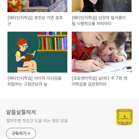
[메타인지학습] 후천성 가면 증후
[메타인지학습] 성장의 밑거름이
군
될 시행착오를 허락하라
[메타인지학습] 아이의 자신감을
[초등영어학습] 날마다 주 7회 영
위협하는 고정관념의 늪
어학습을 습관화하라
알뜰살뜰하게
알아두면 무조건 도움 되는 정모 모음
구독하기