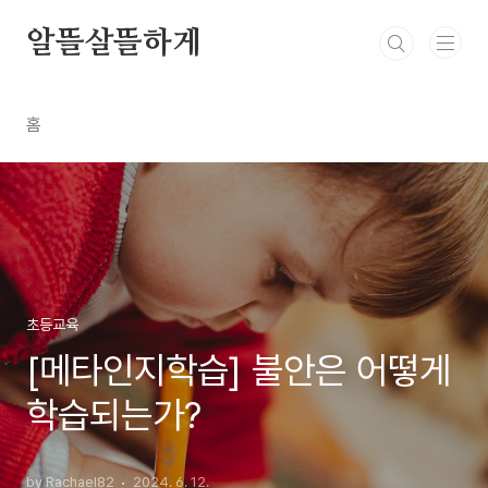
본문 바로가기
알뜰살뜰하게
홈
초등교육
[메타인지학습] 불안은 어떻게
학습되는가?
by Rachael82
2024. 6. 12.