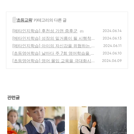
'
초등교육
' 카테고리의 다른 글
[메타인지학습] 후천성 가면 증후군
2024.06.14
(0)
[메타인지학습] 성장의 밑거름이 될 시행착오
2024.06.13
를 허락하라
[메타인지학습] 아이의 자신감을 위협하는 고
(0)
2024.06.11
정관념의 늪
[초등영어학습] 날마다 주 7회 영어학습을 습
(0)
2024.06.10
관화하라
[초등영어학습] 영어 몰입 교육을 극대화시키
(0)
2024.06.09
려면 강한 동기부여를 해주어라
(0)
관련글