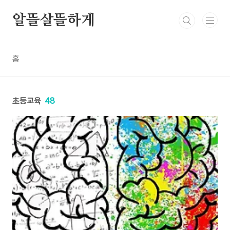
본문 바로가기
알뜰살뜰하게
홈
초등교육
48