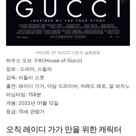
HOUSE OF GUCCI 가문의 실화영화
하우스 오브 구찌(House of Gucci)
장르 : 드라마, 스릴러
감독: 리들리 스콧
출연: 레이디 가가, 아담 드라이버, 자레드 레토, 알 파치노
러닝타임: 158분
개봉: 2022년 01월 12일
등급: 15세 관람가
오직 레이디 가가 만을 위한 캐릭터