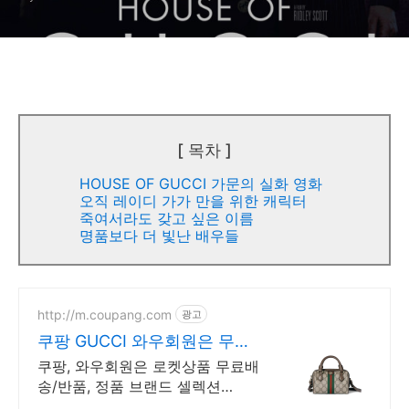
[ 목차 ]
HOUSE OF GUCCI 가문의 실화 영화
오직 레이디 가가 만을 위한 캐릭터
죽여서라도 갖고 싶은 이름
명품보다 더 빛난 배우들
http://m.coupang.com
광고
쿠팡 GUCCI 와우회원은 무제
한 무료배송
쿠팡, 와우회원은 로켓상품 무료배
송/반품, 정품 브랜드 셀렉션
R.LUX 입점. 일상에 특별함을 더하