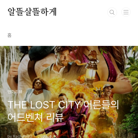
본문 바로가기
알뜰살뜰하게
홈
영화리뷰
THE LOST CITY 어른들의
어드벤쳐 리뷰
by Rachael82
2022. 6. 10.