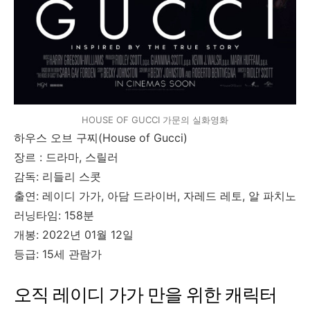
HOUSE OF GUCCI 가문의 실화영화
하우스 오브 구찌(House of Gucci)
장르 : 드라마, 스릴러
감독: 리들리 스콧
출연: 레이디 가가, 아담 드라이버, 자레드 레토, 알 파치노
러닝타임: 158분
개봉: 2022년 01월 12일
등급: 15세 관람가
오직 레이디 가가 만을 위한 캐릭터